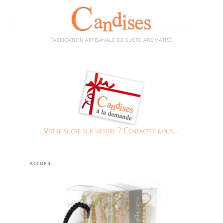
FABRICATION ARTISANALE DE SUCRE AROMATISÉ
MENU
Aller
Aller
PRINCIPAL
au
au
contenu
contenu
Votre sucre sur mesure ? Contactez-nous...
principal
secondaire
ACCUEIL