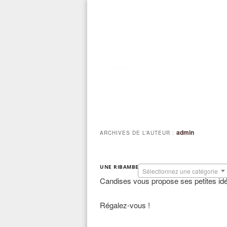
MENU
Aller
Aller
PRINCIPAL
admin
ARCHIVES DE L’AUTEUR :
au
au
UNE RIBAMBELLE DE RECETTES
contenu
contenu
Sélectionnez une catégorie
Candises vous propose ses petites idée
principal
secondaire
Régalez-vous !