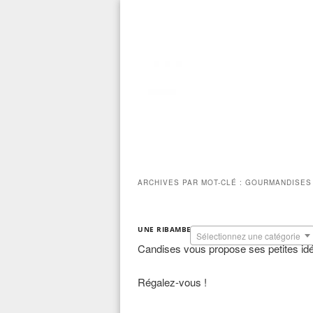
MENU
Aller
Aller
PRINCIPAL
ARCHIVES PAR MOT-CLÉ :
GOURMANDISES
au
au
UNE RIBAMBELLE DE RECETTES
contenu
contenu
Sélectionnez une catégorie
Candises vous propose ses petites idée
principal
secondaire
Régalez-vous !